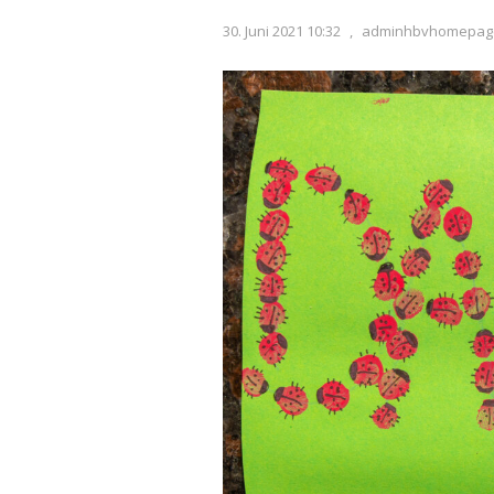
30. Juni 2021 10:32
,
adminhbvhomepag