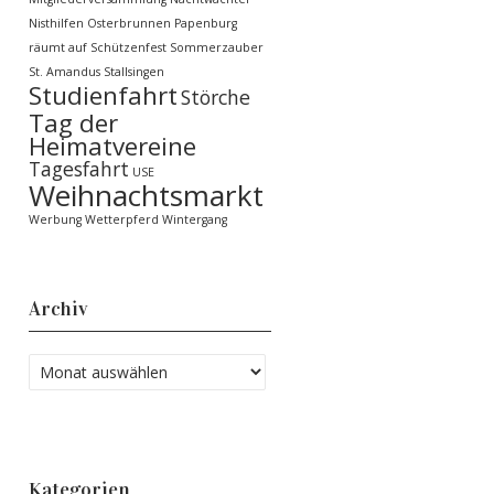
Nisthilfen
Osterbrunnen
Papenburg
räumt auf
Schützenfest
Sommerzauber
St. Amandus
Stallsingen
Studienfahrt
Störche
Tag der
Heimatvereine
Tagesfahrt
USE
Weihnachtsmarkt
Werbung
Wetterpferd
Wintergang
Archiv
Kategorien