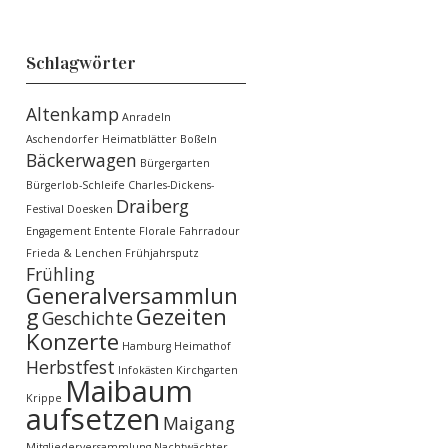
Schlagwörter
Altenkamp
Anradeln
Aschendorfer Heimatblätter
Boßeln
Bäckerwagen
Bürgergarten
Bürgerlob-Schleife
Charles-Dickens-
Draiberg
Festival
Doesken
Engagement
Entente Florale
Fahrradour
Frieda & Lenchen
Frühjahrsputz
Frühling
Generalversammlun
g
Gezeiten
Geschichte
Konzerte
Hamburg
Heimathof
Herbstfest
Infokästen
Kirchgarten
Maibaum
Krippe
aufsetzen
Maigang
Mitgliederversammlung
Nachtwächter