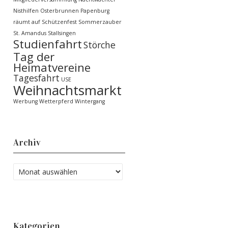
Nisthilfen
Osterbrunnen
Papenburg
räumt auf
Schützenfest
Sommerzauber
St. Amandus
Stallsingen
Studienfahrt
Störche
Tag der
Heimatvereine
Tagesfahrt
USE
Weihnachtsmarkt
Werbung
Wetterpferd
Wintergang
Archiv
Kategorien