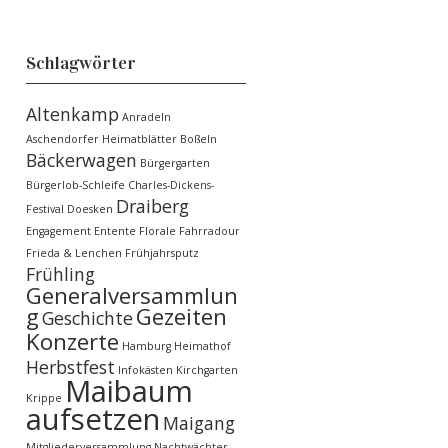
Schlagwörter
Altenkamp
Anradeln
Aschendorfer Heimatblätter
Boßeln
Bäckerwagen
Bürgergarten
Bürgerlob-Schleife
Charles-Dickens-
Draiberg
Festival
Doesken
Engagement
Entente Florale
Fahrradour
Frieda & Lenchen
Frühjahrsputz
Frühling
Generalversammlun
g
Gezeiten
Geschichte
Konzerte
Hamburg
Heimathof
Herbstfest
Infokästen
Kirchgarten
Maibaum
Krippe
aufsetzen
Maigang
Mitgliederversammlung
Nachtwächter