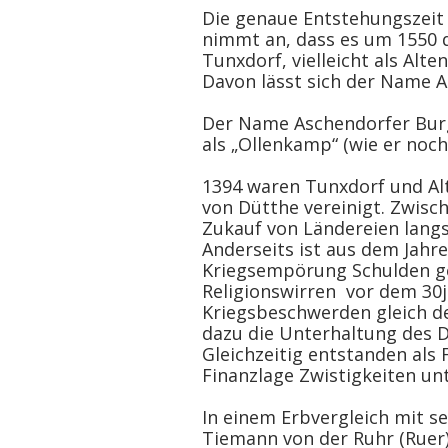
Die genaue Entstehungszeit
nimmt an, dass es um 1550 d
Tunxdorf, vielleicht als Alt
Davon lässt sich der Name A
Der Name Aschendorfer Burg
als „Ollenkamp“ (wie er noch
1394 waren Tunxdorf und Alt
von Dütthe vereinigt. Zwisc
Zukauf von Ländereien lang
Anderseits ist aus dem Jahre
Kriegsempörung Schulden ge
Religionswirren vor dem 30j
Kriegsbeschwerden gleich d
dazu die Unterhaltung des D
Gleichzeitig entstanden als
Finanzlage Zwistigkeiten un
In einem Erbvergleich mit s
Tiemann von der Ruhr (Ruer