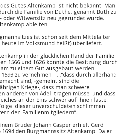
 des Gutes Altenkamp ist nicht bekannt. Man
urch die Familie von Düthe, genannt Buth zu
en- oder Witwensitz neu gegründet wurde.
ltenkamp ableiten.
mannsitzes ist schon seit dem Mittelalter
 heute im Volksmund heißt) überliefert.
enkamp in der glücklichen Hand der Familie
hen 1566 und 1626 konnte die Besitzung durch
sam zu einem Gut ausgebaut werden.
 1593 zu vernehmen, . . .“dass durch allerhand
macht sind, -gemeint sind die
ährigen Kriege-, dass man schwere
en anderen von Adel tragen müsse, und dass
eiches an der Ems schwer auf Ihnen laste.
 Folge dieser unverschuldeten schlimmen
tern den Familienmitgliedern“.
einem Bruder Johann Casper erhielt Gerd
) 1694 den Burgmannssitz Altenkamp. Da er