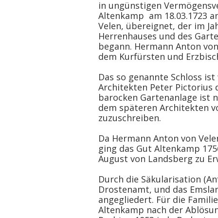
in ungünstigen Vermögensve
Altenkamp am 18.03.1723 an
Velen, übereignet, der im J
Herrenhauses und des Garten
begann. Hermann Anton von 
dem Kurfürsten und Erzbisc
Das so genannte Schloss is
Architekten Peter Pictorius 
barocken Gartenanlage ist n
dem späteren Architekten v
zuzuschreiben.
Da Hermann Anton von Velen
ging das Gut Altenkamp 1756
August von Landsberg zu Erw
Durch die Säkularisation (An
Drostenamt, und das Emslan
angegliedert. Für die Famili
Altenkamp nach der Ablösun