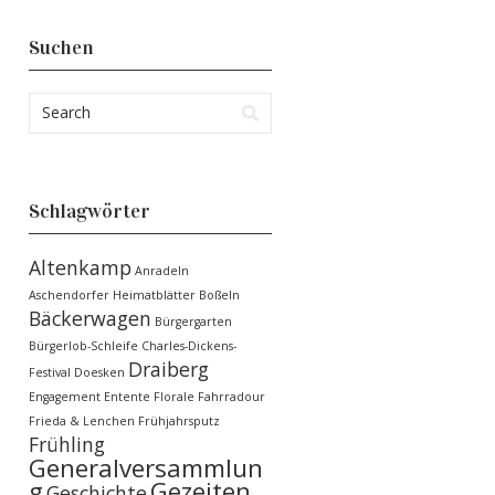
Suchen
Schlagwörter
Altenkamp
Anradeln
Aschendorfer Heimatblätter
Boßeln
Bäckerwagen
Bürgergarten
Bürgerlob-Schleife
Charles-Dickens-
Draiberg
Festival
Doesken
Engagement
Entente Florale
Fahrradour
Frieda & Lenchen
Frühjahrsputz
Frühling
Generalversammlun
g
Gezeiten
Geschichte