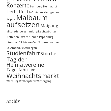
Konzerte
Hamburg
Heimathof
Herbstfest
Infokästen
Kirchgarten
Maibaum
Krippe
aufsetzen
Maigang
Mitgliederversammlung
Nachtwächter
Nisthilfen
Osterbrunnen
Papenburg
räumt auf
Schützenfest
Sommerzauber
St. Amandus
Stallsingen
Studienfahrt
Störche
Tag der
Heimatvereine
Tagesfahrt
USE
Weihnachtsmarkt
Werbung
Wetterpferd
Wintergang
Archiv