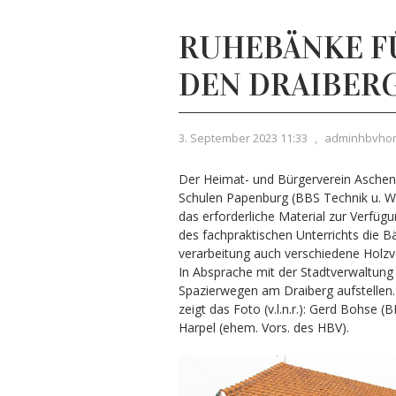
RUHEBÄNKE F
DEN DRAIBER
3. September 2023 11:33
,
adminhbvho
Der Heimat- und Bürgerverein Aschend
Schulen Papenburg (BBS Technik u. Wir
das erforderliche Material zur Verfüg
des fachpraktischen Unterrichts die B
verarbeitung auch verschiedene Holz
In Absprache mit der Stadtverwaltun
Spazierwegen am Draiberg aufstellen.
zeigt das Foto (v.l.n.r.): Gerd Bohse
Harpel (ehem. Vors. des HBV).