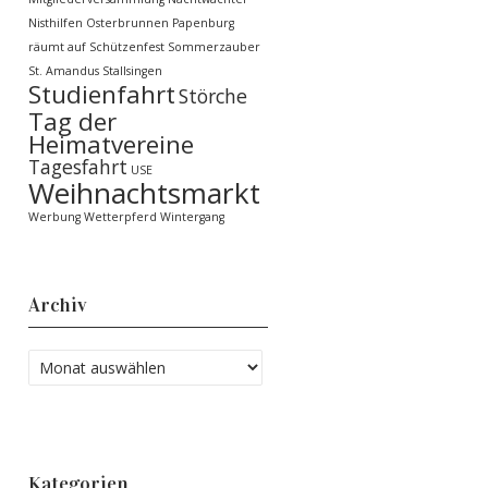
Nisthilfen
Osterbrunnen
Papenburg
räumt auf
Schützenfest
Sommerzauber
St. Amandus
Stallsingen
Studienfahrt
Störche
Tag der
Heimatvereine
Tagesfahrt
USE
Weihnachtsmarkt
Werbung
Wetterpferd
Wintergang
Archiv
Kategorien