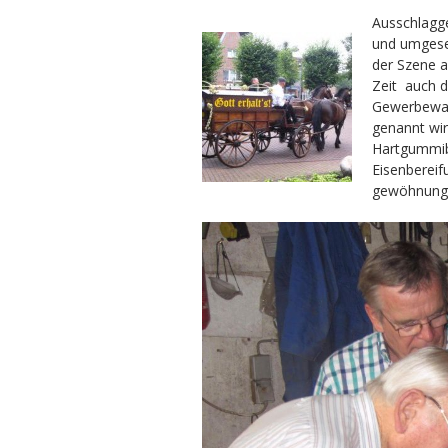
Ausschlagg
und umgeset
der Szene a
Zeit auch d
Gewerbewag
genannt wir
Hartgummib
Eisenbereif
gewöhnungsb