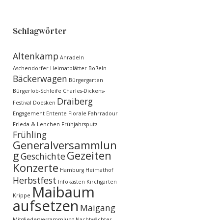
Schlagwörter
Altenkamp
Anradeln
Aschendorfer Heimatblätter
Boßeln
Bäckerwagen
Bürgergarten
Bürgerlob-Schleife
Charles-Dickens-
Draiberg
Festival
Doesken
Engagement
Entente Florale
Fahrradour
Frieda & Lenchen
Frühjahrsputz
Frühling
Generalversammlun
g
Gezeiten
Geschichte
Konzerte
Hamburg
Heimathof
Herbstfest
Infokästen
Kirchgarten
Maibaum
Krippe
aufsetzen
Maigang
Mitgliederversammlung
Nachtwächter