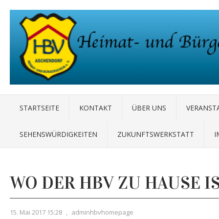
STARTSEITE
KONTAKT
ÜBER UNS
VERANST
SEHENSWÜRDIGKEITEN
ZUKUNFTSWERKSTATT
I
WO DER HBV ZU HAUSE I
15. Mai 2017 15:28
,
adminhbvhomepage