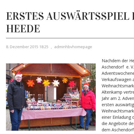
ERSTES AUSWÄRTSSPIEL 
HEEDE
8. Dezember 2015 18:25
,
adminhbvhomepage
Nachdem der He
Aschendorf e. V
Adventswochene
Verkaufswagen 
Weihnachtsmar
Altenkamp vertre
Jahr am 2. Adve
ersten auswärti
Weihnachtsmarkt
einer Einladung
die Angebote de
dem Aschendorfe