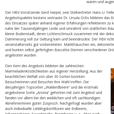
waren und augen
Der HBV-Vorsitzende Gerd Harpel, sein Stellvertreter Hans-U. Felle
Angebotspalette bestens vertraute Dr. Ursula Ochs bildeten das Ei
des Einsatzes später anhand eigener Erfahrungen reflektieren zu 
nahe der Tausendjährigen Linde und umrahmt von stattlichen Bäu
kleine Budenstadt, deren Lichterschmuck zusammen mit der dekor
Dämmerung voll zur Geltung kam und beeindruckte. Der HBV richt
veranstalterseits gut vorbereiteten Markthäuschen ein, dekorierte
und bunten selbst gefertigten Bascetta-Sternen verschiedener Gr
angeboten wurden.
Den Kern des Angebots bildeten die zahlreichen
Marmeladenköstlichkeiten aus eigener Herstellung. Aus der
beachtlichen Vielfalt von über 30 Sorten konnten
Besucherinnen und Besucher ihre Wahl treffen. Die
diesjährigen Topsorten „Walderdbeere“ und die erstmals
angebotene Sorte „Aronia“ gehörten mit zum Angebot und
fanden vor allem bei den weiblichen und oft sachkundigen
Abnehmerinnen guten Zuspruch. Nachgefragt wurden aber
auch individuelle Lieblingskonfitüren wie Erdbeere,
Johannesbeere, Sauerkirsche, Brombeere u. a. Aber auch