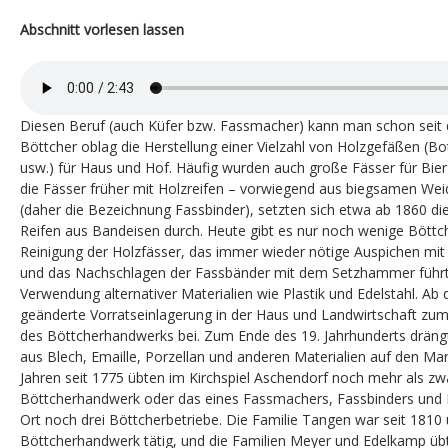
Abschnitt vorlesen lassen
Diesen Beruf (auch Küfer bzw. Fassmacher) kann man schon seit
Böttcher oblag die Herstellung einer Vielzahl von Holzgefäßen (B
usw.) für Haus und Hof. Häufig wurden auch große Fässer für Bier
die Fässer früher mit Holzreifen – vorwiegend aus biegsamen W
(daher die Bezeichnung Fassbinder), setzten sich etwa ab 1860 di
Reifen aus Bandeisen durch. Heute gibt es nur noch wenige Böttch
Reinigung der Holzfässer, das immer wieder nötige Auspichen mit
und das Nachschlagen der Fassbänder mit dem Setzhammer führte
Verwendung alternativer Materialien wie Plastik und Edelstahl. Ab 
geänderte Vorratseinlagerung in der Haus und Landwirtschaft zum
des Böttcherhandwerks bei. Zum Ende des 19. Jahrhunderts drängte
aus Blech, Emaille, Porzellan und anderen Materialien auf den Mar
Jahren seit 1775 übten im Kirchspiel Aschendorf noch mehr als z
Böttcherhandwerk oder das eines Fassmachers, Fassbinders und 
Ort noch drei Böttcherbetriebe. Die Familie Tangen war seit 1810
Böttcherhandwerk tätig, und die Familien Meyer und Edelkamp ü