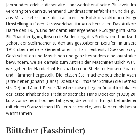
Jahrhundert erlebte dieser alte Handwerksberuf seine Blütezeit. Im
verdräng ten dann zunehmend Landmaschinenfabriken und die g
aus Metall sehr schnell die traditionellen Holzkonstruktionen. Einig
Umstellung auf den Karosseriebau für Auto hersteller. Das Aufko
Häifte des 19. Jh. und der damit einhergehende Rückgang imi Ku
Fließbandfertigung ließen die Bedeutung des Stellmacherhandwerk
gehört der Stellmacher zu den aus gestorbenen Berufen. In unserer 
1910 über mehrere Generationen im Familienbesitz Doesken war, s
Gerätschaften und Maschinen und ganz besonders eine lautstark
bewundern, we sie damals zum Antrieb der Maschinen üblich war.
weitgehender Handarbeit Holzharken und Stiele für Forken, Spaten
und Hämmer hergestellt. Die letzten Stellmachereibetriebe in Asch
Jahre neben Johann (Hans) Doesken: (Emdener Straße) die Betrie
straße) und Albert Pieper (Klosterstraße). Legendär und im lokale
der letzte Inhaber des Traditionsbetriebs Hans Doesken (1928) 20
kurz vor seinem Tod hier tätig war, die von ihm für gut befundene
mit einem Stanzzeichen HD kenn zeichnete, was Kunden als beso
wahrnahmen.
Böttcher (Fassbinder)